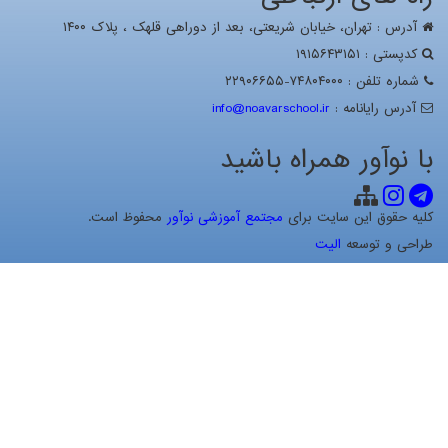
آدرس : تهران، خيابان شریعتی، بعد از دوراهی قلهک ، پلاک ۱۴۰۰
کدپستی : ۱۹۱۵۶۴۳۱۵۱
شماره تلفن : ۷۴۸۰۴۰۰۰-۲۲۹۰۶۶۵۵
آدرس رايانامه :
info@noavarschool.ir
با نوآور همراه باشید
کلیه حقوق این سایت برای
مجتمع آموزشی نوآور
محفوظ است.
طراحی و توسعه
الیت