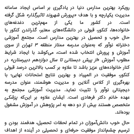
رویکرد
بهترین مدارس دنیا
در یادگیری بر اساس ایجاد سامانه
مدیریت یکپارچه و با هدف
«پرورش شهروند تاثیرگذار»
شکل گرفته
است. در کشور ما یکی از مهم‌ترین دغدغه‌های
خانواده‌ها،
کنکور
،
قبولی در دانشگاه‌های معتبر
، گذراندن کنکور با
حال خوب و
تحصیل در بهترین مدارس
است.
مجتمع آموزشی
دخترانه نوآور
که به‌عنوان
مدرسه ممتاز منطقه ۳ تهران
از سوی
آموزش و پرورش انتخاب شده است، می‌کوشد با ایجاد شرایط
مطلوب آموزش «
از پیش دبستانی تا سال دوازدهم دبیرستان»
در
کنار خانواده‌های عزیز باشد تا علاوه بر
کسب بالاترین درصد قبولی
کنکور
،
موفقیت در المپیاد
و
بهترین نتایج امتحانات نهایی
؛ با
بهره‌گیری از کلاس آنلاین و مدیریت هوشمند، عنوان
مدرسه
دیجیتالی نوآور
را تثبیت نماید. مدیریت آموزشی مجتمع به
عهده
خانم دکتر فرهادی
است. ایشان علاوه بر این‌که
پزشکی
متخصص
هستند بیش از دو دهه به امر
پژوهش در آموزش
مشغول
بوده‌اند.
حال خوب دانش‌آموزان در تمام لحظات تحصیل، هدفمند بودن و
ترسیم چشم‌انداز
موفقیت حرفه‌ای و تحصیلی در آینده
از اهداف