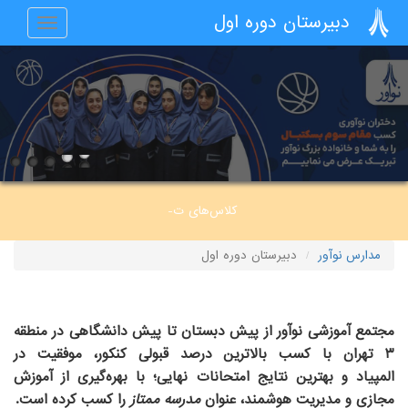
رفتن به محتوای اصلی
دبیرستان دوره اول
Toggle
navigation
کلاس‌های تابست-
مدارس نوآور
دبیرستان دوره اول
مجتمع آموزشی نوآور
از
پیش دبستان
تا
پیش دانشگاهی
در منطقه
۳ تهران با کسب
بالاترین درصد قبولی کنکور
،
موفقیت در
المپیاد
و
بهترین نتایج امتحانات نهایی
؛ با بهره‌گیری از آموزش
مجازی و مدیریت هوشمند، عنوان
مدرسه ممتاز
را کسب کرده است.