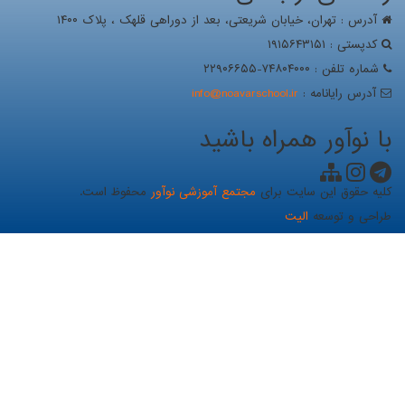
آدرس : تهران، خيابان شریعتی، بعد از دوراهی قلهک ، پلاک ۱۴۰۰
کدپستی : ۱۹۱۵۶۴۳۱۵۱
شماره تلفن : ۷۴۸۰۴۰۰۰-۲۲۹۰۶۶۵۵
آدرس رايانامه :
info@noavarschool.ir
با نوآور همراه باشید
کلیه حقوق این سایت برای
مجتمع آموزشی نوآور
محفوظ است.
طراحی و توسعه
الیت