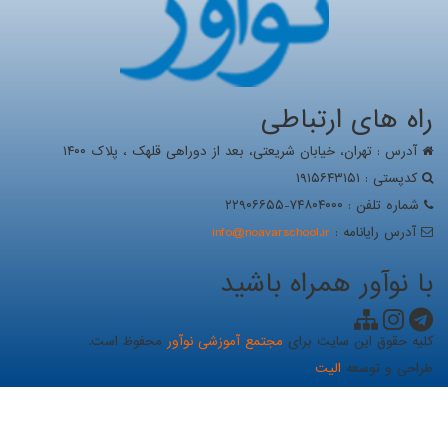
راه های ارتباطی
آدرس : تهران، خيابان شریعتی، بعد از دوراهی قلهک ، پلاک ۱۴۰۰
کدپستی : ۱۹۱۵۶۴۳۱۵۱
شماره تلفن : ۷۴۸۰۴۰۰۰-۲۲۹۰۶۶۵۵
آدرس رايانامه :
info@noavarschool.ir
با نوآور همراه باشید
کلیه حقوق این سایت برای
مجتمع آموزشی نوآور
محفوظ است.
طراحی و توسعه
الیت