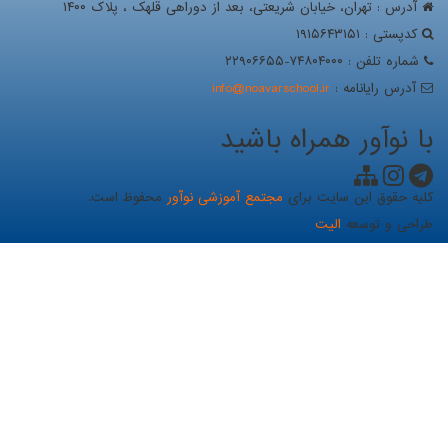
آدرس : تهران، خيابان شریعتی، بعد از دوراهی قلهک ، پلاک ۱۴۰۰
کدپستی : ۱۹۱۵۶۴۳۱۵۱
شماره تلفن : ۷۴۸۰۴۰۰۰-۲۲۹۰۶۶۵۵
آدرس رايانامه :
info@noavarschool.ir
با نوآور همراه باشید
کلیه حقوق این سایت برای
مجتمع آموزشی نوآور
محفوظ است.
طراحی و توسعه
الیت