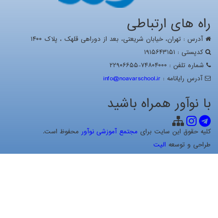
راه های ارتباطی
آدرس : تهران، خيابان شریعتی، بعد از دوراهی قلهک ، پلاک ۱۴۰۰
کدپستی : ۱۹۱۵۶۴۳۱۵۱
شماره تلفن : ۷۴۸۰۴۰۰۰-۲۲۹۰۶۶۵۵
آدرس رايانامه :
info@noavarschool.ir
با نوآور همراه باشید
کلیه حقوق این سایت برای
مجتمع آموزشی نوآور
محفوظ است.
طراحی و توسعه
الیت