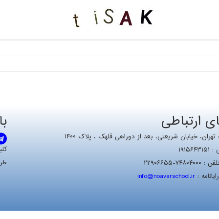
ای ارتباطی
با
هران، خيابان شریعتی، بعد از دوراهی قلهک ، پلاک ۱۴۰۰
کلی
۱۹۱۵۶
طر
۷۴۸۰-۲۲۹۰۶۶۵۵
يانامه :
info@noavarschool.ir