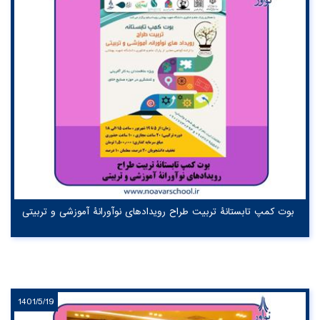
بوت کمپ تابستانۀ تربیت طراح رویدادهای نوآورانۀ آموزشی و تربیتی
1401/5/19