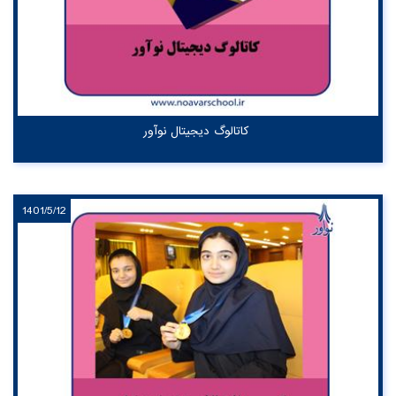
کاتالوگ دیجیتال نوآور
1401/5/12