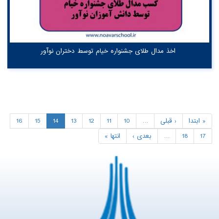
اخذ مدال طلای جشنواره خیام توسط دختران نوآور
« ابتدا
‹ قبلی
…
10
11
12
13
14
15
16
17
18
…
بعدی ›
انتها »