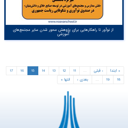
از نوآور تا راهکارهایی برای پژوهش محور شدن سایر مجتمع‌های
آموزشی
« ابتدا
‹ قبلی
…
11
12
13
14
15
16
17
18
19
…
بعدی ›
انتها »