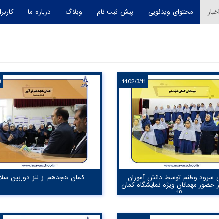
خبار
محتوای ویدئویی
پیش ثبت نام
وبلاگ
درباره ما
کاربرا
3
1402/3/11
ی سرود وطنم توسط دانش آموزان
کمان هجدهم از لنز دوربین سل
ر حضور مهمانان ویژه نمایشگاه کمان
18