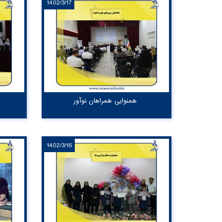
1402/3/17
همنوایی همراهان نوآور
1402/3/16