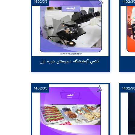
1402/3/3
1402/3/
کلاس آزمایشگاه دبیرستان دوره اول
1402/3/3
1402/3/