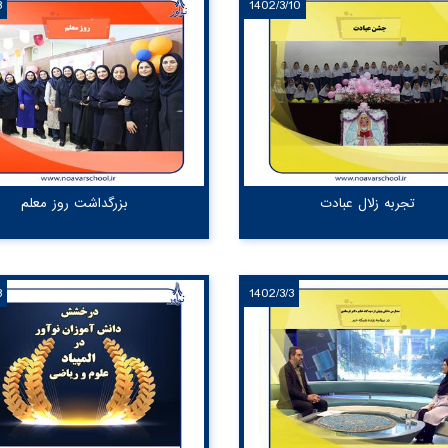
3
1402/3/10
تجربه زلال عبادت
بزرگداشت روز معلم
3
1402/3/3