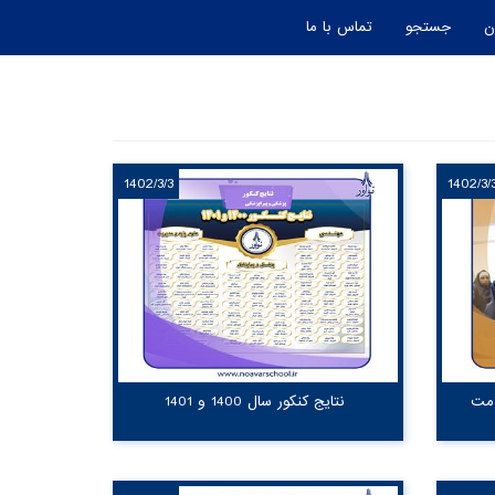
ن
جستجو
تماس با ما
1402/3/3
1402/3/
امت
نتایج کنکور سال 1400 و 1401